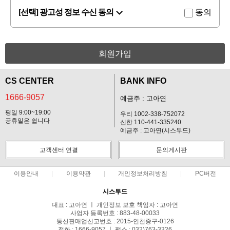
[선택] 광고성 정보 수신 동의
동의
회원가입
CS CENTER
BANK INFO
1666-9057
예금주 : 고아연
평일 9:00~19:00
우리 1002-338-752072
공휴일은 쉽니다
신한 110-441-335240
예금주 : 고아연(시스투드)
고객센터 연결
문의게시판
이용안내
이용약관
개인정보처리방침
PC버전
시스투드
대표 : 고아연 ㅣ 개인정보 보호 책임자 : 고아연
사업자 등록번호 : 883-48-00033
통신판매업신고번호 : 2015-인천중구-0126
전화 : 1666-9057 ㅣ 팩스 : 032)763-3326