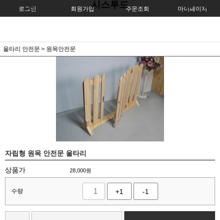
시스투드
로그인
회원가입
주문조회
마이페이지
울타리 안전문
>
원목안전문
자립형 원목 안전문 울타리
상품가
28,000
원
수량
+1
-1