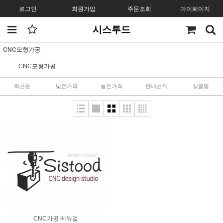
로그인
회원가입
주문조회
마이페이지
시스투드
CNC모형가공
CNC모형가공
최신순
낮은가격
높은가격
판매순위
상품명
CNC가공 메뉴얼