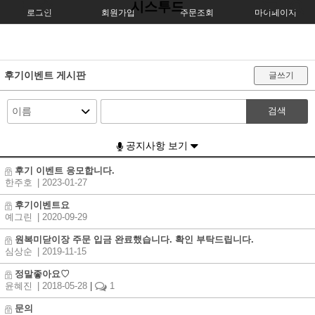
시스투드
로그인
회원가입
주문조회
마이페이지
후기이벤트 게시판
글쓰기
검색
공지사항 보기
후기 이벤트 응모합니다.
한주호
| 2023-01-27
후기이벤트요
예그린
| 2020-09-29
원복미닫이장 주문 입금 완료했습니다. 확인 부탁드립니다.
심상순
| 2019-11-15
정말좋아요♡
윤혜진
| 2018-05-28
|
1
문의