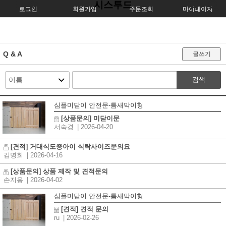
시스투드
로그인
회원가입
주문조회
마이페이지
Q & A
글쓰기
검색
심플미닫이 안전문-틈새막이형
[상품문의] 미닫이문
서숙경
| 2026-04-20
[견적] 거대식도증아이 식탁사이즈문의요
김명희
| 2026-04-16
[상품문의] 상품 제작 및 견적문의
손지용
| 2026-04-02
심플미닫이 안전문-틈새막이형
[견적] 견적 문의
ru
| 2026-02-26