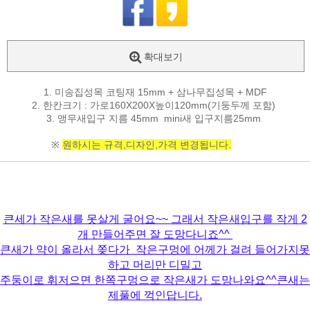
확대보기
1. 미송집성목 코팅재 15mm + 삼나무집성목 + MDF
2. 한칸크기 : 가로160X200X높이120mm(기둥두께 포함)
3. 앵무새입구 지름 45mm mini새 입구지름25mm
※
원하시는 규격,디자인,가격 변경됩니다.
큰세가 작은새를 못살게 굴어요~~ 그래서 작은새입구를 작게 2
개 만들어주면 잘 도망다니죠^^
큰새가 약이 올라서 쫒다가 작은구멍에 어께가 걸려 들어가지못
하고 머리만 디밀고
주둥이로 휘저으면 한쪽구멍으로 작은새가 도망나와요^^큰새는
제풀에 꺽인답니다.