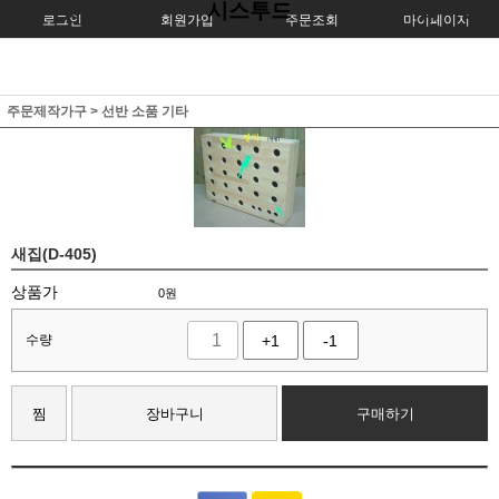
시스투드
로그인
회원가입
주문조회
마이페이지
주문제작가구
>
선반 소품 기타
새집(D-405)
상품가
0
원
수량
+1
-1
찜
장바구니
구매하기