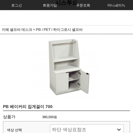
시스투드
로그인
회원가입
주문조회
마이페이지
카페 셀프바 데스크
>
PB / PET / 하이그로시 셀프바
PB 베이커리 집게걸이 700
상품가
380,000원
색상 선택