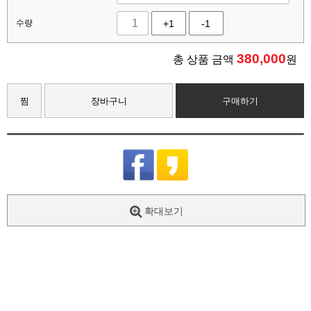
수량
+1
-1
380,000
총 상품 금액
원
찜
장바구니
구매하기
확대보기