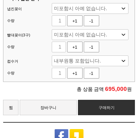
냅킨꽂이
수량
+1
-1
빨대꽂이(3구)
수량
+1
-1
컵수거
수량
+1
-1
695,000
총 상품 금액
원
찜
장바구니
구매하기