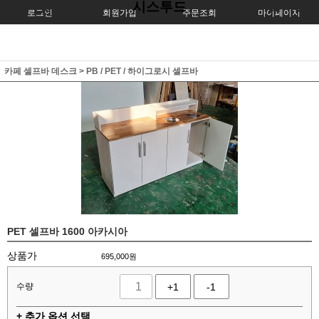
시스투드
로그인
회원가입
주문조회
마이페이지
카페 셀프바 데스크
>
PB / PET / 하이그로시 셀프바
PET 셀프바 1600 아카시아
상품가
695,000원
수량
+1
-1
+ 추가 옵션 선택