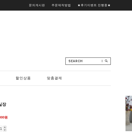
문의게시판
주문제작방법
★후기이벤트 진행중★
SEARCH
할인상품
맞춤결제
실장
000
원