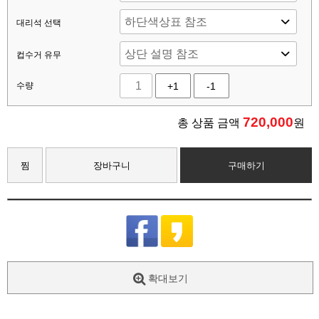
대리석 선택
컵수거 유무
수량
+1
-1
720,000
총 상품 금액
원
찜
장바구니
구매하기
확대보기