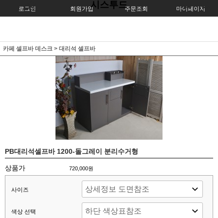
시스투드
로그인
회원가입
주문조회
마이페이지
카페 셀프바 데스크
>
대리석 셀프바
PB대리석셀프바 1200-돌그레이 분리수거형
상품가
720,000원
사이즈
색상 선택