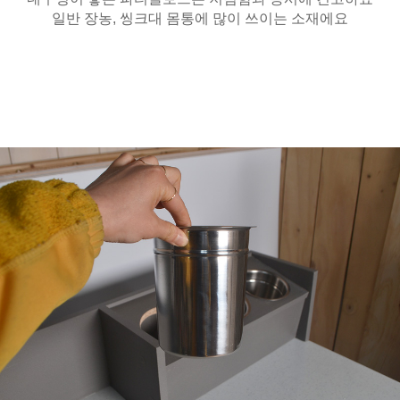
일반 장농, 씽크대 몸통에 많이 쓰이는 소재에요