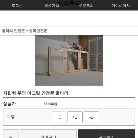
시스투드
로그인
회원가입
주문조회
마이페이지
울타리 안전문
>
원목안전문
자립형 투명 아크릴 안전문 울타리
상품가
38,000
원
수량
+1
-1
찜
장바구니
구매하기