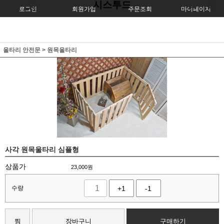
시스투드
로그인
회원가입
주문조회
마이페이지
울타리 안전문
>
원목울타리
사각 원목울타리 심플형
상품가
23,000
원
수량
+1
-1
찜
장바구니
구매하기