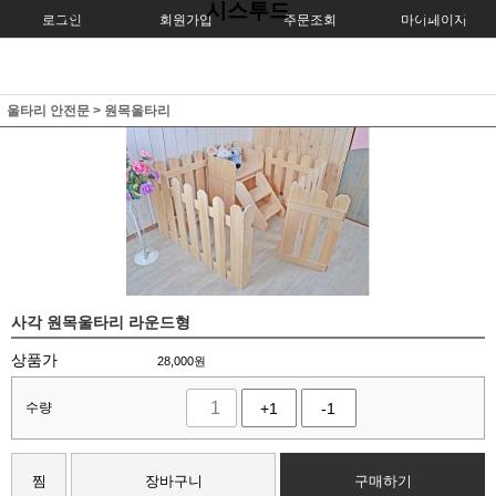
시스투드
로그인
회원가입
주문조회
마이페이지
울타리 안전문
>
원목울타리
사각 원목울타리 라운드형
상품가
28,000
원
수량
+1
-1
찜
장바구니
구매하기