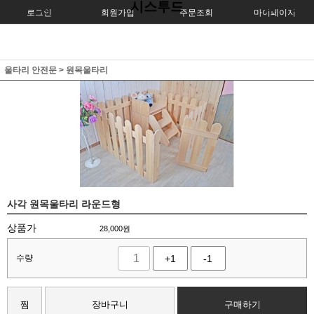
시스투드
로그인
회원가입
주문조회
마이페이지
울타리 안전문
>
원목울타리
사각 원목울타리 라운드형
상품가
28,000
원
수량
+1
-1
찜
장바구니
구매하기