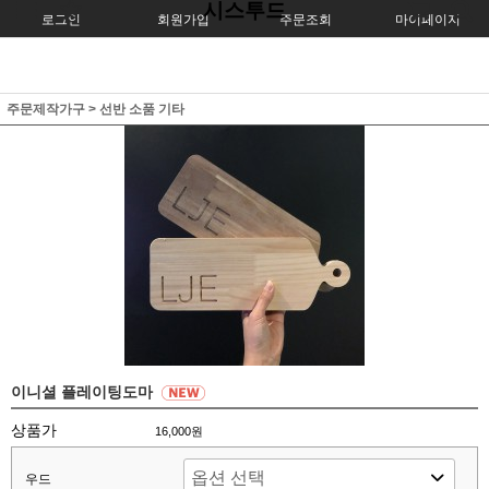
시스투드
로그인
회원가입
주문조회
마이페이지
주문제작가구
>
선반 소품 기타
이니셜 플레이팅도마
상품가
16,000원
우드