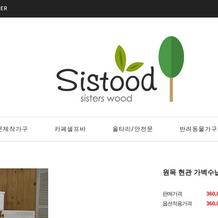
DER
문제작가구
카페셀프바
울타리/안전문
반려동물가구
원목 현관 가벽수
판매가격
360
옵션적용가격
360,