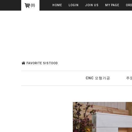
(
0
)
HOME
LOGIN
JOIN US
MY PAGE
OR
FAVORITE SISTOOD
CNC 모형가공
주