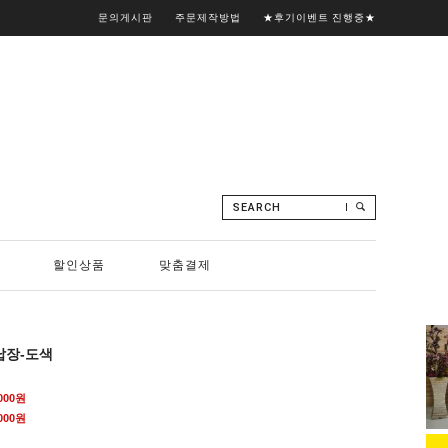
문의게시판
주문제작방법
★후기이벤트 진행중★
SEARCH
할인상품
맞춤결제
납장-도색
,000원
000
원