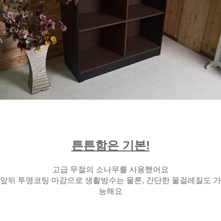
튼튼함은 기본!
고급 무절의 소나무를 사용했어요
앞뒤 투명코팅 마감으로 생활방수는 물론, 간단한 물걸레질도 가
능해요