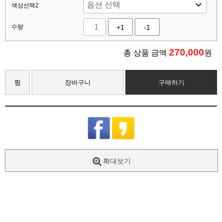
색상선택2
수량
+1
-1
270,000
총 상품 금액
원
찜
장바구니
구매하기
확대보기