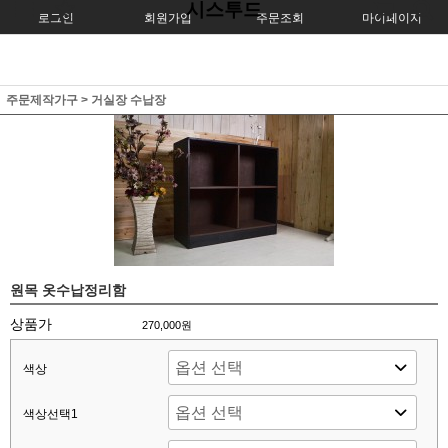
시스투드
로그인
회원가입
주문조회
마이페이지
주문제작가구
>
거실장 수납장
원목 옷수납정리함
상품가
270,000원
색상
색상선택1