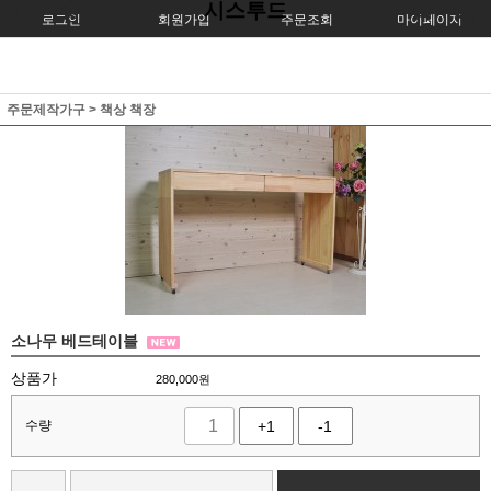
시스투드
로그인
회원가입
주문조회
마이페이지
주문제작가구
>
책상 책장
소나무 베드테이블
상품가
280,000
원
수량
+1
-1