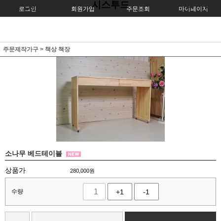
시스투드
로그인
회원가입
주문조회
마이페이지
주문제작가구
>
책상 책장
소나무 베드테이블
상품가
280,000
원
수량
+1
-1