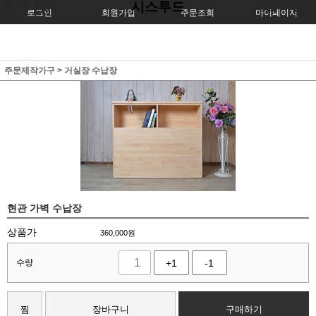
시스투드
로그인
회원가입
주문조회
마이페이지
주문제작가구
>
거실장 수납장
현관 가벽 수납장
상품가
360,000
원
수량
+1
-1
찜
장바구니
구매하기