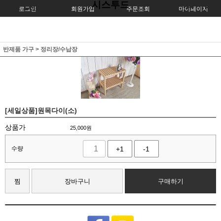
시스투드
로그인
회원가입
주문조회
마이페이지
반제품 가구
>
정리장/수납장
[세일상품]원목다이(소)
상품가
25,000
원
수량
+1
-1
찜
장바구니
구매하기