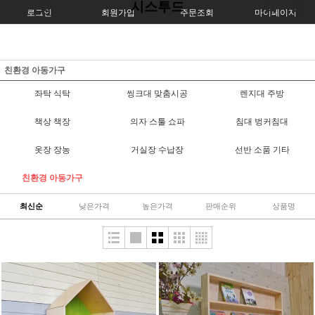
시스투드
로그인
회원가입
주문조회
마이페이지
친환경 아동가구
좌탁 식탁
씽크대 맞춤시공
렌지대 주방
책상 책장
의자 스툴 쇼파
침대 벙커침대
옷장 장농
거실장 수납장
선반 소품 기타
친환경 아동가구
최신순
낮은가격
높은가격
판매순위
상품명