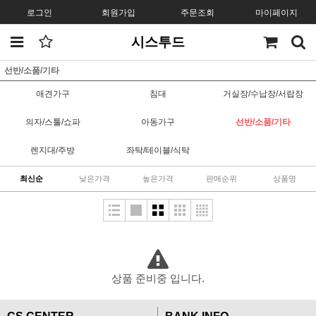
로그인
회원가입
주문조회
마이페이지
시스투드
선반/소품/기타
애견가구
침대
거실장/수납장/서랍장
의자/스툴/쇼파
아동가구
선반/소품/기타
렌지대/주방
좌탁/테이블/식탁
최신순
낮은가격
높은가격
판매순위
상품명
상품 준비중 입니다.