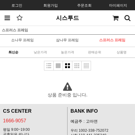
로그인
회원가입
주문조회
마이페이지
시스투드
스프러스 프레임
소나무 프레임
삼나무 프레임
스프러스 프레임
최신순
낮은가격
높은가격
판매순위
상품명
상품 준비중 입니다.
CS CENTER
BANK INFO
1666-9057
예금주 : 고아연
평일 9:00~19:00
우리 1002-338-752072
공휴일은 쉽니다