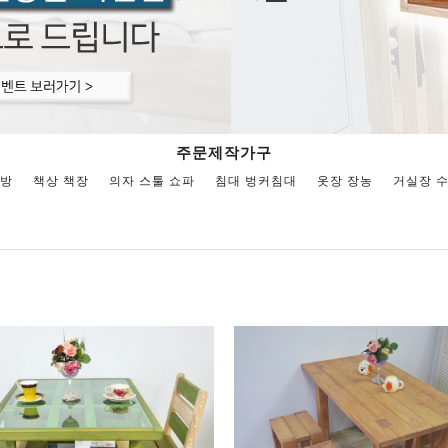
주문제작가구
주방
책상 책장
의자 스툴 쇼파
침대 벙커침대
옷장 장농
거실장 