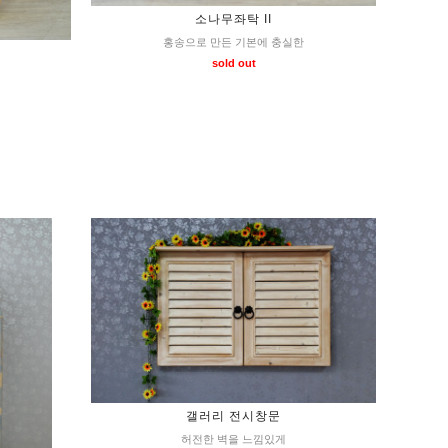
소나무좌탁 II
홍송으로 만든 기본에 충실한
sold out
갤러리 전시창문
허전한 벽을 느낌있게