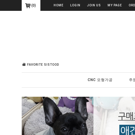
(
0
)
HOME
LOGIN
JOIN US
MY PAGE
OR
FAVORITE SISTOOD
CNC 모형가공
주