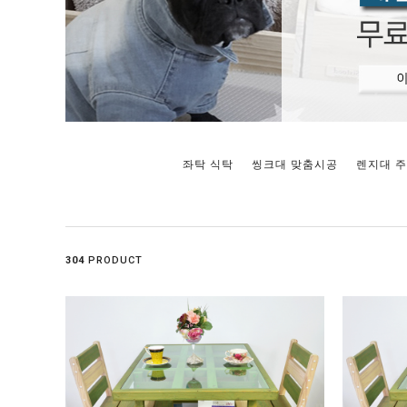
좌탁 식탁
씽크대 맞춤시공
렌지대 
304
PRODUCT