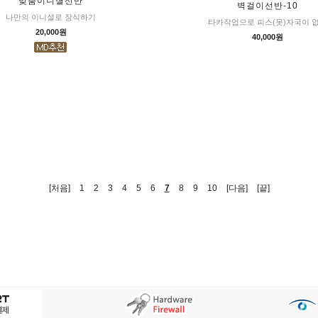
맞춤이니셜선반
벽걸이선반-10
나만의 이니셜로 장식하기
타카작업으로 피스(못)자국이 
20,000원
40,000원
[처음]
1
2
3
4
5
6
7
8
9
10
[다음]
[끝]