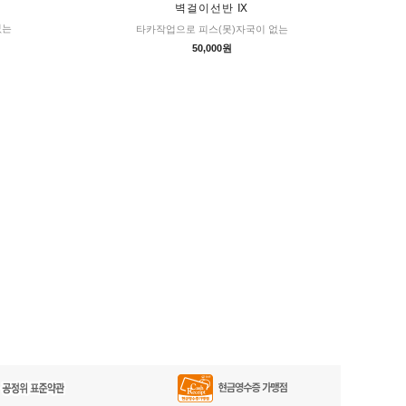
벽걸이선반 Ⅸ
없는
타카작업으로 피스(못)자국이 없는
50,000원