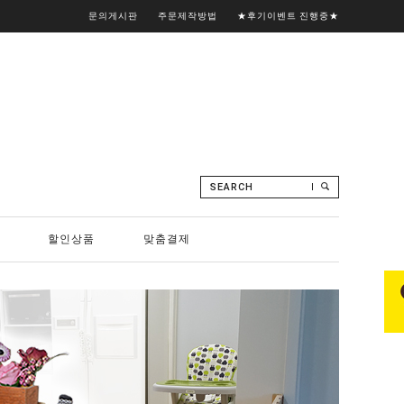
문의게시판
주문제작방법
★후기이벤트 진행중★
SEARCH
할인상품
맞춤결제