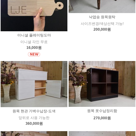
낙엽송 원목원탁
사이즈변경/색상선택 가능!
200,000원
이니셜 플레이팅도마
이니셜 각인 무료
16,000원
원목 옷수납정리함
원목 현관 가벽수납장-도색
앞뒤로 사용 가능한
270,000원
360,000원