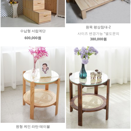
원목 평상침대-2
수납형 서랍계단
사이즈 변경가능 *별도문의
600,000원
380,000원
원형 케인 라탄 테이블