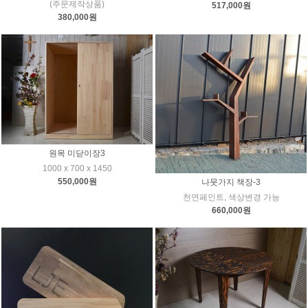
(주문제작상품)
517,000원
380,000원
원목 미닫이장3
1000 x 700 x 1450
550,000원
나뭇가지 책장-3
천연페인트, 색상변경 가능
660,000원