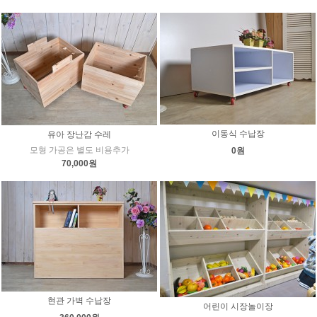
이동식 수납장
유아 장난감 수레
모형 가공은 별도 비용추가
0원
70,000원
현관 가벽 수납장
어린이 시장놀이장