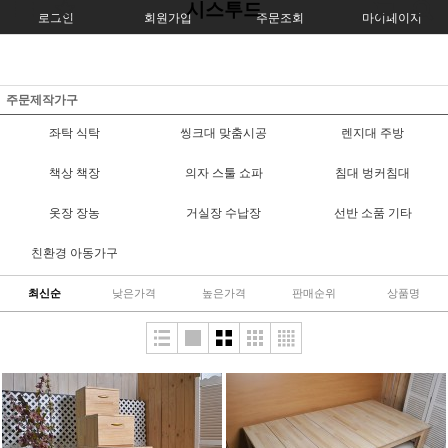
시스투드
로그인
회원가입
주문조회
마이페이지
주문제작가구
좌탁 식탁
씽크대 맞춤시공
렌지대 주방
책상 책장
의자 스툴 쇼파
침대 벙커침대
옷장 장농
거실장 수납장
선반 소품 기타
친환경 아동가구
최신순
낮은가격
높은가격
판매순위
상품명