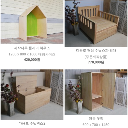
자작나무 플레이 하우스
다용도 평상 수납쇼파 침대
1200 x 800 x 1600 대형사이즈
(주문제작상품)
420,000원
770,000원
원목 옷장
다용도 수납박스2
600 x 700 x 1450