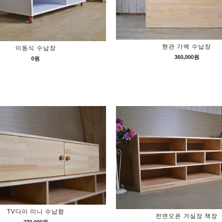
현관 가벽 수납장
이동식 수납장
360,000원
0원
TV다이 미니 수납함
전면오픈 거실장 책장
230,000원