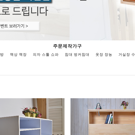
주문제작가구
주방
책상 책장
의자 스툴 쇼파
침대 벙커침대
옷장 장농
거실장 