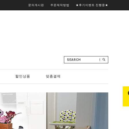
문의게시판
주문제작방법
★후기이벤트 진행중★
SEARCH
할인상품
맞춤결제