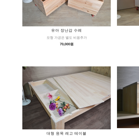
유아 장난감 수레
모형 가공은 별도 비용추가
70,000원
대형 원목 레고 테이블