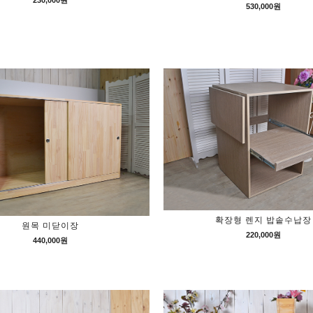
530,000원
확장형 렌지 밥솥수납장
원목 미닫이장
220,000원
440,000원