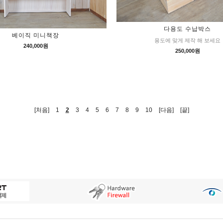
다용도 수납박스
베이직 미니책장
용도에 맞게 제작 해 보세요
240,000원
250,000원
[처음]
1
2
3
4
5
6
7
8
9
10
[다음]
[끝]