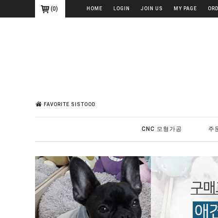
(
0
)
HOME
LOGIN
JOIN US
MY PAGE
OR
FAVORITE SISTOOD
CNC 모형가공
주