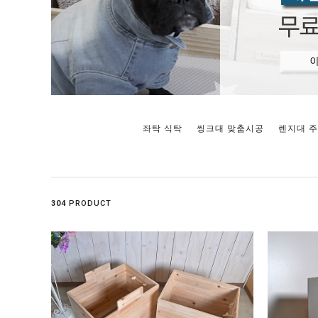
좌탁 식탁
씽크대 맞춤시공
렌지대 
304
PRODUCT