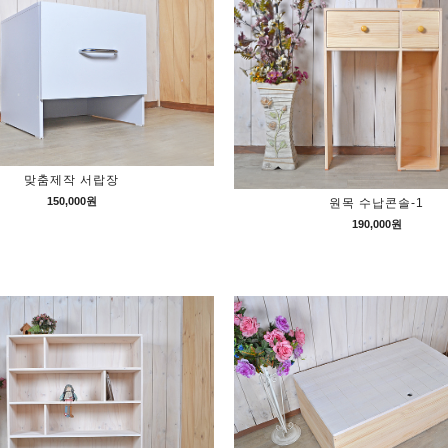
맞춤제작 서랍장
150,000원
원목 수납콘솔-1
190,000원